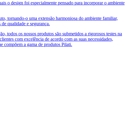
is o design foi especialmente pensado para incorporar o ambiente
uto, tornando-o uma extensão harmoniosa do ambiente familiar,
s de qualidade e segurança.
o, todos os nossos produtos são submetidos a rigorosos testes na
 clientes com excelência de acordo com as suas necessidades,
ue compõem a gama de produtos Pilati.