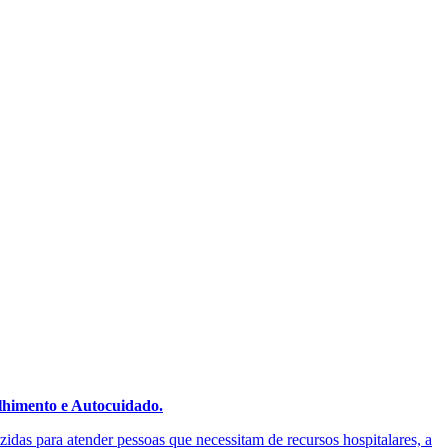
himento e Autocuidado.
idas para atender pessoas que necessitam de recursos hospitalares, a