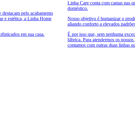
Linha Care conta com camas nas qua
doméstico.
se destacam pelo acabamento
ar e estética, a Linha Home
Nosso objetivo é humanizar o prod
aliando conforto a elevados padrõe
sofisticados em sua casa.
É por isso que, sem nenhuma exceçã
fábrica. Para atendermos os nossos
contamos com outras duas linhas q